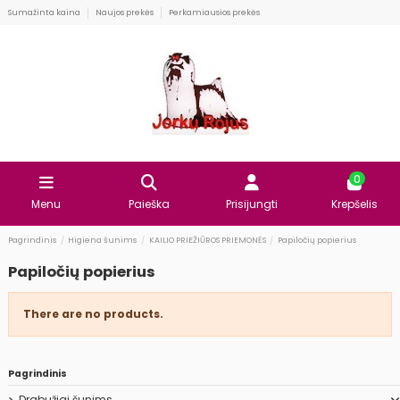
Sumažinta kaina
Naujos prekės
Perkamiausios prekės
0
Menu
Paieška
Prisijungti
Krepšelis
Pagrindinis
Higiena šunims
KAILIO PRIEŽIŪROS PRIEMONĖS
Papiločių popierius
Papiločių popierius
There are no products.
Pagrindinis
Drabužiai šunims