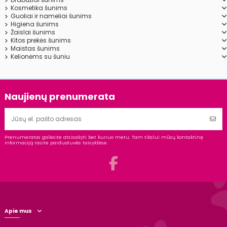
Kosmetika šunims
Guoliai ir nameliai šunims
Higiena šunims
Žaislai šunims
Kitos prekės šunims
Maistas šunims
Kelionėms su šuniu
Naujienų prenumerata
Prenumeratos galėsite atsisakyti bet kuriuo metu. Tam tikslui mūsų kontaktinę
informaciją rasite parduotuvės taisyklėse.
Apie mus