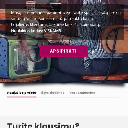
Mūsų internetinėje parduotuvėje rasite specializuotų prekių
smulkių veislių šuneliams už patrauklią kainą.
Lojaliems klientams taikome lanksčią kainodarą.
Nuolaidos kodas: VISKAM5
APSIPIRKTI
Naujusios prekės
Išpardavimas
Perkamiausios
Turite klausimų?