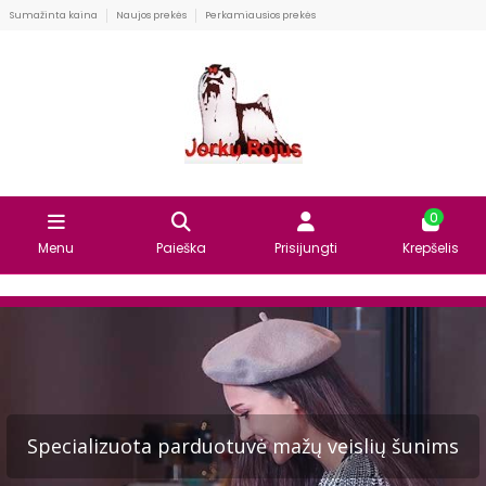
Sumažinta kaina
Naujos prekės
Perkamiausios prekės
0
Menu
Paieška
Prisijungti
Krepšelis
Specializuota parduotuvė mažų veislių šunims