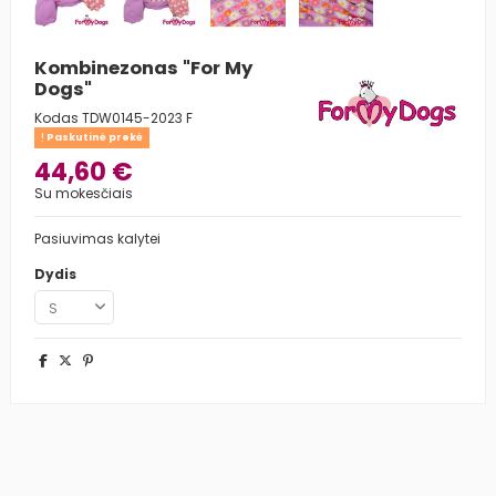
Kombinezonas "For My
Dogs"
Kodas
TDW0145-2023 F
Paskutinė prekė
44,60 €
Su mokesčiais
Pasiuvimas kalytei
Dydis