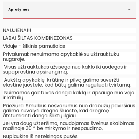
Aprašymas
NAUJIENA!!!
LABAI ŠILTAS KOMBINEZONAS
Viduje - šilkinis pamušalas
Privalumai: nenuimama apykaklė su užtrauktuku
nugaroje.
Visas užtrauktukas užsisega nuo kaklo iki uodegos ir
supaprastina apsirengimą.
Aukštą apykaklę, krūtinę ir pilvą galima suveržti
elastine juostele, kad būtų galima reguliuoti tvirtumą.
Nuimamas gobtuvas dengia kaklą ir apsaugo nuo vėjo
ir kritulių.
Priežiūra: Smulkius nešvarumus nuo drabužių paviršiaus
galima nuvalyti drėgna šluoste, kad drėgmę
atstumianti danga išliktų ilgiau.
Jei yra daug užteršimo, naudojamas švelnus skalbimas
mašinoje 30 * be mirkymo ir nespaudimo,
Nuplaukite iš neteisingos pusės.