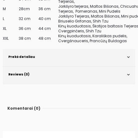
Terjieras,
Jorkšyro terjeras, Maltos Bišonas, Chicuah
M
28cm
36 cm
Terjeras,
Pomeranas, Mini Pudelis
Jorkšyro Terjeras, Maltos Bišonas, Mini pude
L
32 cm
40 cm
Briuselio Grifonas, Shih Tzu
Kinų kuoduotasis, Škotijos baltasis Terjeras
XL
36 cm
44 cm
Cvergpinčeris, Shih Tzu
Kinų kuoduotasis, Karališkas pudelis,
XXL
38 cm
48 cm
Cvergšnauceris, Prancūzų Buldogas
Prekė detaliau
Reviews (0)
Komentarai (0)