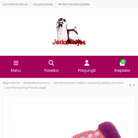
Sumažinta kaina
Naujos prekės
Perkamiausios prekės
0
Menu
Paieška
Prisijungti
Krepšelis
Pagrindinis
Drabužiai šunims
Kombinezonai mažų ir vidutinių veislių šunims
Kombinezonas "For My Dogs"