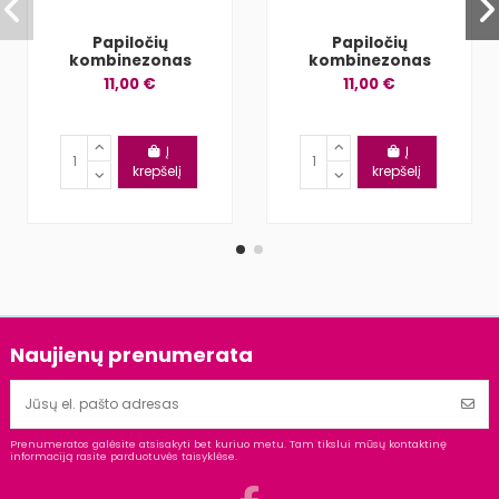
Papiločių
Papiločių
kombinezonas
kombinezonas
11,00 €
11,00 €
Į
Į
krepšelį
krepšelį
Naujienų prenumerata
Prenumeratos galėsite atsisakyti bet kuriuo metu. Tam tikslui mūsų kontaktinę
informaciją rasite parduotuvės taisyklėse.