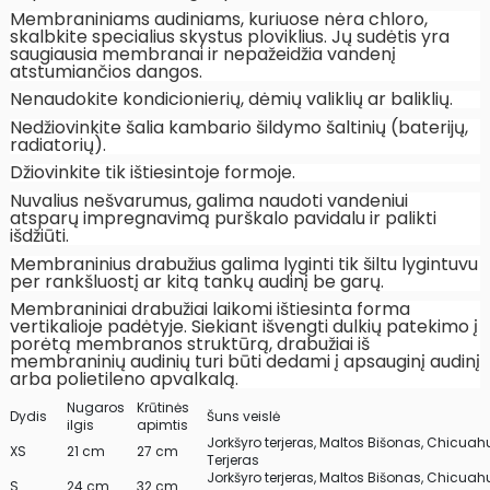
Membraniniams audiniams, kuriuose nėra chloro,
skalbkite specialius skystus ploviklius. Jų sudėtis yra
saugiausia membranai ir nepažeidžia vandenį
atstumiančios dangos.
Nenaudokite kondicionierių, dėmių valiklių ar baliklių.
Nedžiovinkite šalia kambario šildymo šaltinių (baterijų,
radiatorių).
Džiovinkite tik ištiesintoje formoje.
Nuvalius nešvarumus, galima naudoti vandeniui
atsparų impregnavimą purškalo pavidalu ir palikti
išdžiūti.
Membraninius drabužius galima lyginti tik šiltu lygintuvu
per rankšluostį ar kitą tankų audinį be garų.
Membraniniai drabužiai laikomi ištiesinta forma
vertikalioje padėtyje. Siekiant išvengti dulkių patekimo į
porėtą membranos struktūrą, drabužiai iš
membraninių audinių turi būti dedami į apsauginį audinį
arba polietileno apvalkalą.
Nugaros
Krūtinės
Dydis
Šuns veislė
ilgis
apimtis
Jorkšyro terjeras, Maltos Bišonas, Chicuah
XS
21 cm
27 cm
Terjeras
Jorkšyro terjeras, Maltos Bišonas, Chicuah
S
24 cm
32 cm