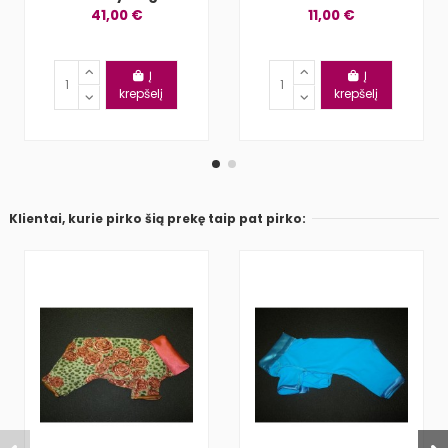
41,00 €
11,00 €
Į
Į
krepšelį
krepšelį
Klientai, kurie pirko šią prekę taip pat pirko: