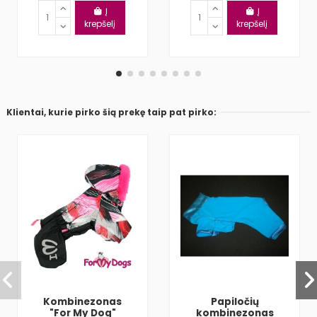
Į
Į
krepšelį
krepšelį
Klientai, kurie pirko šią prekę taip pat pirko:
Kombinezonas
Papiločių
"For My Dog"
kombinezonas