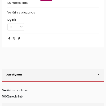
Su mokesčiais
Veliūrinis bliuzonas
Dydis
Aprašymas
Veliūrinis audinys
100%medvilnė