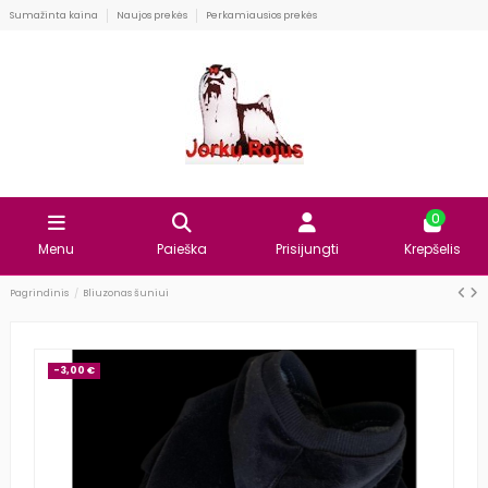
Sumažinta kaina
Naujos prekės
Perkamiausios prekės
0
Menu
Paieška
Prisijungti
Krepšelis
Pagrindinis
Bliuzonas šuniui
-3,00 €