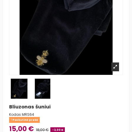
Bliuzonas šuniui
Kodas
MRS64
Paskutinė prekė
15,00 €
18,00 €
-3,00 €