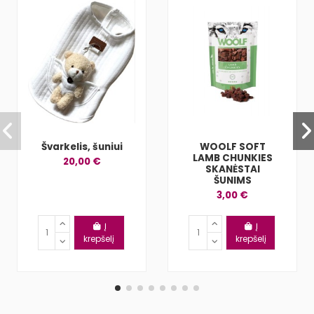
Švarkelis, šuniui
WOOLF SOFT
LAMB CHUNKIES
20,00 €
SKANĖSTAI
ŠUNIMS
3,00 €
Į
Į
krepšelį
krepšelį