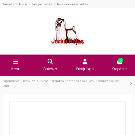
Sumažinta kaina
Naujos prekės
Perkamiausios prekės
0
Menu
Paieška
Prisijungti
Krepšelis
Pagrindinis
Drabužiai šunims
Striukės, liemenės, apsiaustai
Striukė "For My
Dogs"