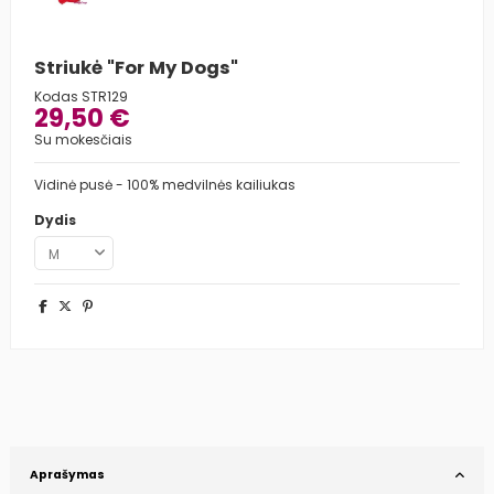
Striukė "For My Dogs"
Kodas
STR129
29,50 €
Su mokesčiais
Vidinė pusė - 100% medvilnės kailiukas
Dydis
Aprašymas