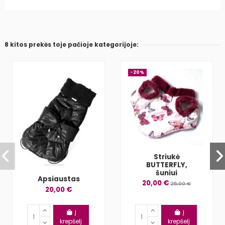
8 kitos prekės toje pačioje kategorijoje:
−20%
Striukė
BUTTERFLY,
šuniui
Apsiaustas
20,00 €
25,00 €
20,00 €
Į
Į
krepšelį
krepšelį