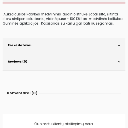
Aukščiausios kokybės medvilninio audinio striukė. Labai šilta, šiltinta
vidinė pusė - 100%šiltas medvilnės kailiukas.
storu sintipono sluoksniu,
Guminės aplikacijos. Kapišonas su kailiu gali būti nusegamas.
Prekė detaliau
Reviews (0)
Komentarai (0)
Šiuo metu klientų atsiliepimų nėra.