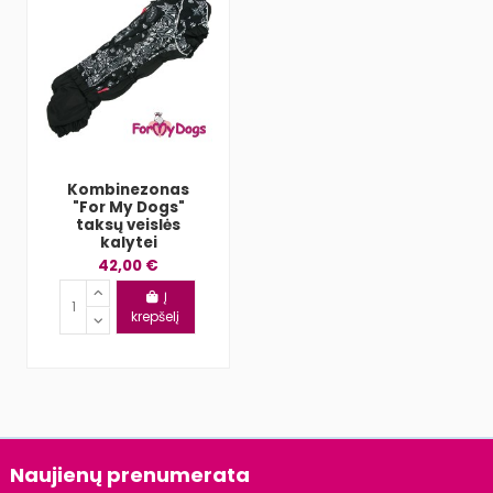
Kombinezonas
"For My Dogs"
taksų veislės
kalytei
42,00 €
Į
krepšelį
Naujienų prenumerata