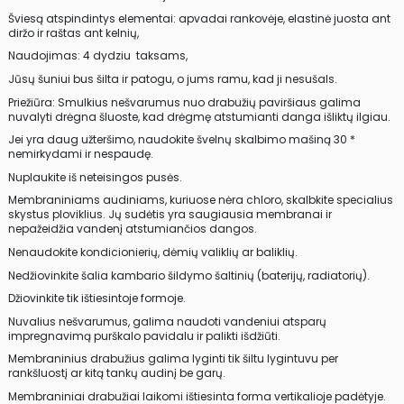
Šviesą atspindintys elementai: apvadai rankovėje, elastinė juosta ant
diržo ir raštas ant kelnių,
Naudojimas: 4 dydziu taksams,
Jūsų šuniui bus šilta ir patogu, o jums ramu, kad ji nesušals.
Priežiūra: Smulkius nešvarumus nuo drabužių paviršiaus galima
nuvalyti drėgna šluoste, kad drėgmę atstumianti danga išliktų ilgiau.
Jei yra daug užteršimo, naudokite švelnų skalbimo mašiną 30 *
nemirkydami ir nespaudę.
Nuplaukite iš neteisingos pusės.
Membraniniams audiniams, kuriuose nėra chloro, skalbkite specialius
skystus ploviklius. Jų sudėtis yra saugiausia membranai ir
nepažeidžia vandenį atstumiančios dangos.
Nenaudokite kondicionierių, dėmių valiklių ar baliklių.
Nedžiovinkite šalia kambario šildymo šaltinių (baterijų, radiatorių).
Džiovinkite tik ištiesintoje formoje.
Nuvalius nešvarumus, galima naudoti vandeniui atsparų
impregnavimą purškalo pavidalu ir palikti išdžiūti.
Membraninius drabužius galima lyginti tik šiltu lygintuvu per
rankšluostį ar kitą tankų audinį be garų.
Membraniniai drabužiai laikomi ištiesinta forma vertikalioje padėtyje.