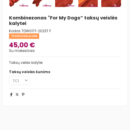
Kombinezonas "For My Dogs” taksų veislės
kalytei
Kodas
TDW0171-2023T F
Paskutinė prekė
45,00 €
Su mokesčiais
Taksų veilės kalytei
Taksų veislės šunims