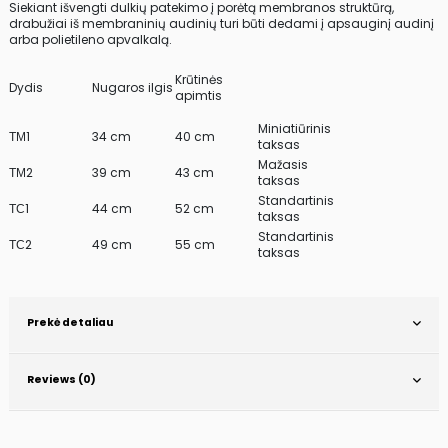
Siekiant išvengti dulkių patekimo į porėtą membranos struktūrą,
drabužiai iš membraninių audinių turi būti dedami į apsauginį audinį
arba polietileno apvalkalą.
Krūtinės
Dydis
Nugaros ilgis
apimtis
Miniatiūrinis
ТМ1
34 cm
40 cm
taksas
Mažasis
ТМ2
39 cm
43 cm
taksas
Standartinis
ТС1
44 cm
52 cm
taksas
Standartinis
ТС2
49 cm
55 cm
taksas
Prekė detaliau
Reviews (0)