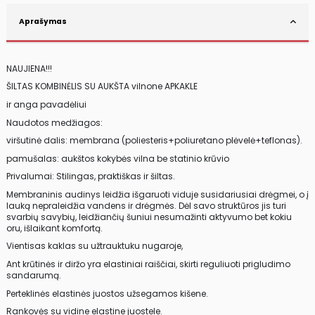
Aprašymas
NAUJIENA!!!
ŠILTAS KOMBINĖLIS SU AUKŠTA vilnone APKAKLE
ir anga pavadėliui
Naudotos medžiagos:
viršutinė dalis: membrana (poliesteris+poliuretano plėvelė+teflonas).
pamušalas: aukštos kokybės vilna be statinio krūvio
Privalumai: Stilingas, praktiškas ir šiltas.
Membraninis audinys leidžia išgaruoti viduje susidariusiai drėgmei, o į
lauką nepraleidžia vandens ir drėgmės. Dėl savo struktūros jis turi
svarbių savybių, leidžiančių šuniui nesumažinti aktyvumo bet kokiu
oru, išlaikant komfortą.
Vientisas kaklas su užtrauktuku nugaroje,
Ant krūtinės ir diržo yra elastiniai raiščiai, skirti reguliuoti prigludimo
sandarumą.
Perteklinės elastinės juostos užsegamos kišene.
Rankovės su vidine elastine juostele.