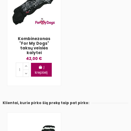
Kombinezonas
"For My Dogs"
taksų veislės
kalytei
42,00 €
Į
krepšelį
Klientai, kurie pirko šią prekę taip pat pirko: