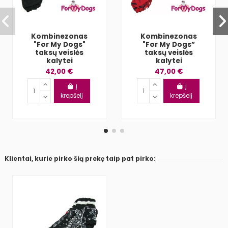
Kombinezonas
Kombinezonas
"For My Dogs"
"For My Dogs”
taksų veislės
taksų veislės
kalytei
kalytei
42,00 €
47,00 €
Į
Į
krepšelį
krepšelį
Klientai, kurie pirko šią prekę taip pat pirko: