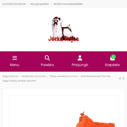
Sumažinta kaina
Naujos prekės
Perkamiausios prekės
0
Menu
Paieška
Prisijungti
Krepšelis
Pagrindinis
Drabužiai šunims
Taksų veislės šunims
Kombinezonas "For My
Dogs” taksų veislės kalytei