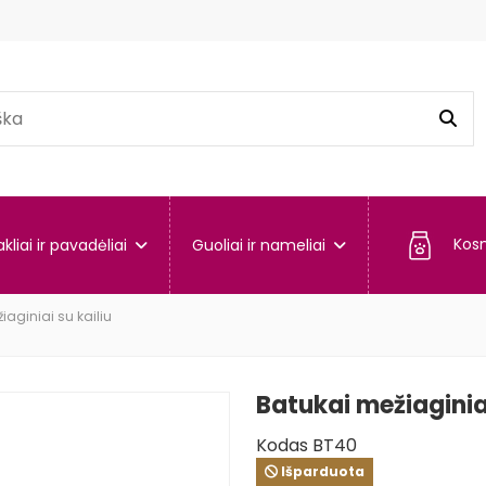
Kos
kliai ir pavadėliai
Guoliai ir nameliai
aginiai su kailiu
Batukai mežiaginiai
Kodas
BT40
Išparduota