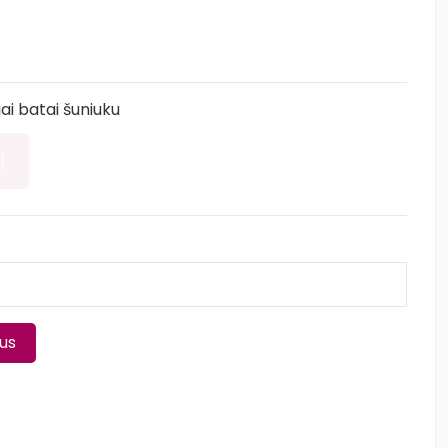
i batai šuniuku
į