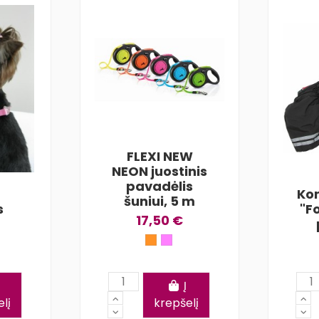
FLEXI NEW
NEON juostinis
pavadėlis
Ko
šuniui, 5 m
s
"F
17,50 €
Į
lį
krepšelį