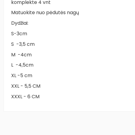
komplekte 4 vnt
Matuokite nuo pėdutės nagų
Dydžiai:
S-3cm
S -3,5 cm
M -4cm
L -4,5cm
XL -5 cm
XXL - 5,5 CM
XXXL - 6 CM