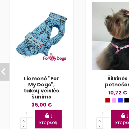
Liemenė "For
Šilkinės
My Dogs",
petnešo
taksų veislės
10,72 €
šunims
35,00 €
Į
Į
krepšelį
krepše