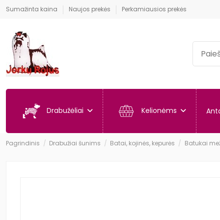
Sumažinta kaina
Naujos prekės
Perkamiausios prekės
Drabužėliai
Kelionėms
Anta
Pagrindinis
Drabužiai šunims
Batai, kojinės, kepurės
Batukai meži