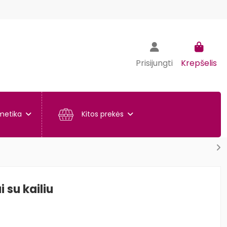
Prisijungti
Krepšelis
metika
Kitos prekės
 su kailiu