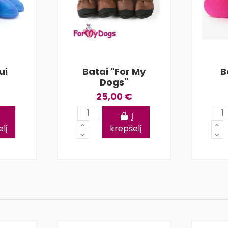
ui
Batai "For My
B
Dogs"
25,00 €
Į
lį
krepšelį