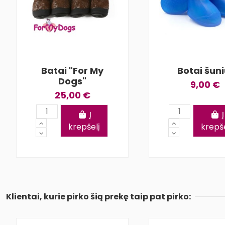
Batai "For My
Botai šuni
Dogs"
9,00 €
25,00 €
Į
Į
krepšelį
krepše
Klientai, kurie pirko šią prekę taip pat pirko: