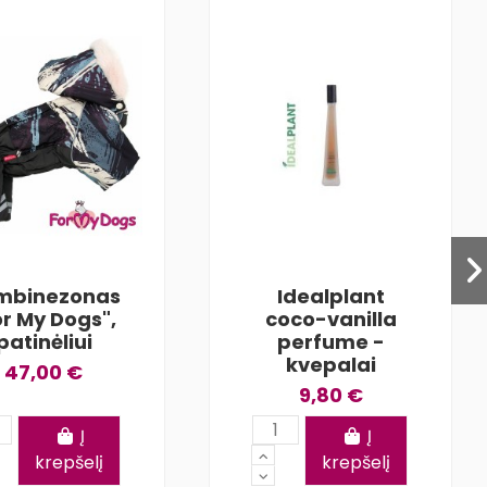
mbinezonas
Idealplant
or My Dogs",
coco-vanilla
patinėliui
perfume -
kvepalai
47,00 €
9,80 €
Į
Į
krepšelį
krepšelį