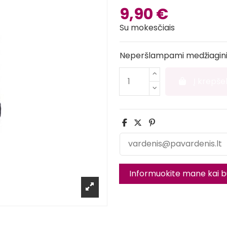
9,90 €
Su mokesčiais
Neperšlampami medžiaginia
Į krepšel