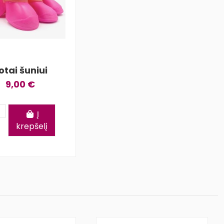
otai šuniui
9,00 €
Į
krepšelį