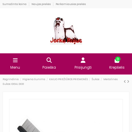
Sumažinta kaina
Naujos prekės
Perkamiausios prekės
0
Menu
Paieška
Prisijungti
Krepšelis
Pagrindinis
Higiena šunims
KAILIO PRIEŽIŪROS PRIEMONĖS
Šukos
Metalinės
šukos IDEAL DOG