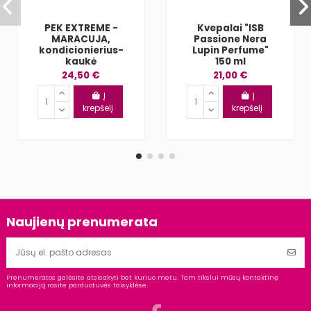
PEK EXTREME -
Kvepalai "ISB
MARACUJA,
Passione Nera
kondicionierius-
Lupin Perfume"
kaukė
150 ml
24,50 €
21,00 €
Į
Į
krepšelį
krepšelį
Naujienų prenumerata
Prenumeratos galėsite atsisakyti bet kuriuo metu. Tam tikslui mūsų kontaktinę
informaciją rasite parduotuvės taisyklėse.