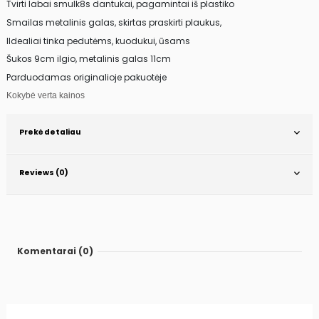
Tvirti labai smulk8s dantukai, pagamintai iš plastiko
Smailas metalinis galas, skirtas praskirti plaukus,
IIdealiai tinka pedutėms, kuodukui, ūsams
Šukos 9cm ilgio, metalinis galas 11cm
Parduodamas originalioje pakuotėje
Kokybė verta kainos
Prekė detaliau
Reviews (0)
Komentarai (0)