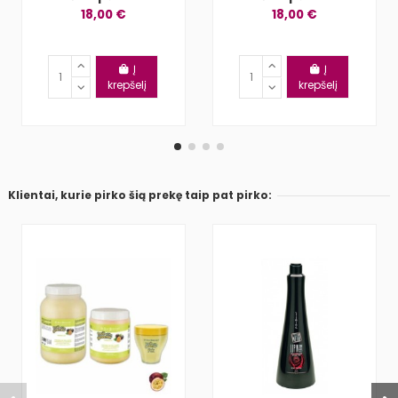
18,00 €
18,00 €
Į
Į
krepšelį
krepšelį
Klientai, kurie pirko šią prekę taip pat pirko: