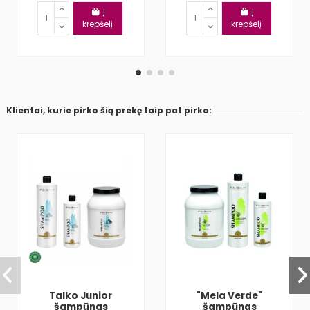
Į
Į
krepšelį
krepšelį
Klientai, kurie pirko šią prekę taip pat pirko:
Talko Junior
"Mela Verde"
šampūnas
šampūnas