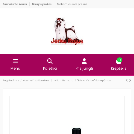
Sumažinta kaina
Naujos prekės
Perkamiausios prekės
0
Menu
Paieška
Prisijungti
Krepšelis
Pagrindinis
Kosmetika šunims
Iv San Bernard
"Mela Verde" šampūnas