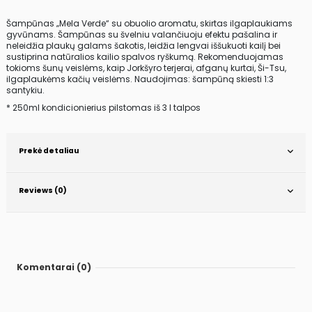
Šampūnas „Mela Verde“ su obuolio aromatu, skirtas ilgaplaukiams
gyvūnams. Šampūnas su švelniu valančiuoju efektu pašalina ir
neleidžia plaukų galams šakotis, leidžia lengvai iššukuoti kailį bei
sustiprina natūralios kailio spalvos ryškumą. Rekomenduojamas
tokioms šunų veislėms, kaip Jorkšyro terjerai, afganų kurtai, Ši-Tsu,
ilgaplaukėms kačių veislėms. Naudojimas: šampūną skiesti 1:3
santykiu.
* 250ml kondicionierius pilstomas iš 3 l talpos
Prekė detaliau
Reviews (0)
Komentarai (0)