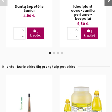
Dantų šepetėlis
Idealplant
šuniui
coco-vanilla
perfume -
4,90 €
kvepalai
9,80 €
Į
Į
krepšelį
krepšelį
Klientai, kurie pirko šią prekę taip pat pirko: