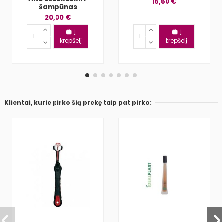
16,50 €
šampūnas
20,00 €
Į
Į
krepšelį
krepšelį
Klientai, kurie pirko šią prekę taip pat pirko: