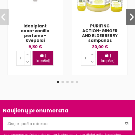
Idealplant
PURIFING
coco-vanilla
ACTION-GINGER
perfume -
AND ELDERBERRY
kvepalai
šampūnas
9,80 €
20,00 €
Į
Į
krepšelį
krepšelį
Naujienų prenumerata
Prenumeratos galėsite atsisakyti bet kuriuo metu. Tam tikslui mūsų kontaktinę