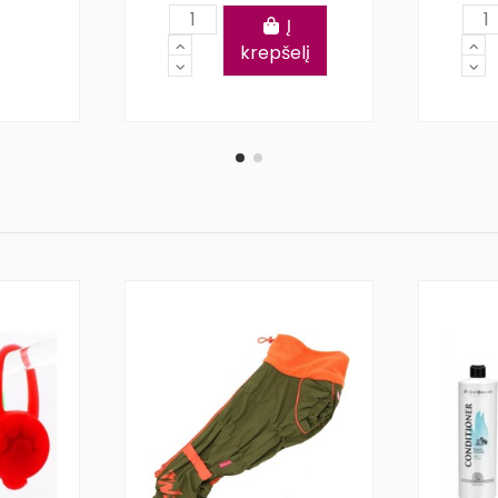
Į
krepšelį