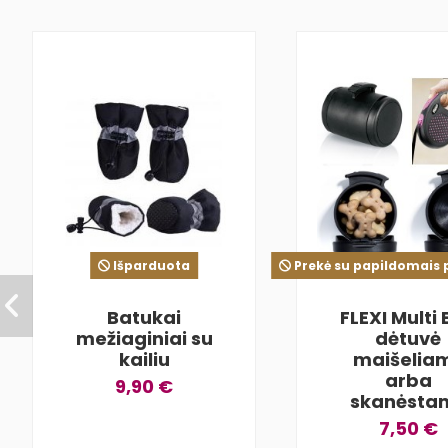
Išparduota
Prekė su papildomais 
Batukai
FLEXI Multi
mežiaginiai su
dėtuvė
kailiu
maišelia
arba
9,90 €
skanėsta
7,50 €