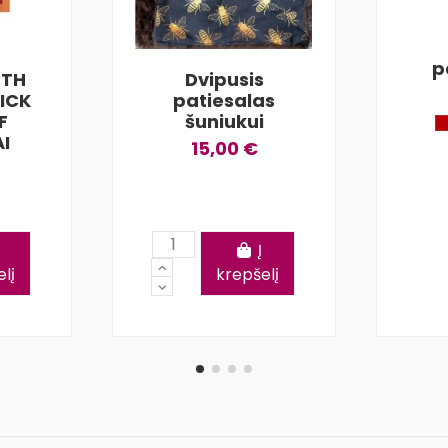
p
RTH
Dvipusis
ICK
patiesalas
F
šuniukui
I
15,00 €
Į
lį
krepšelį