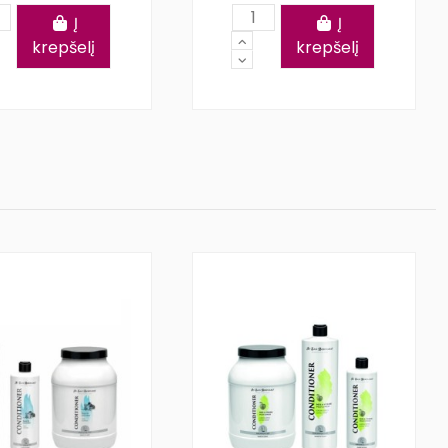
Į
Į
krepšelį
krepšelį