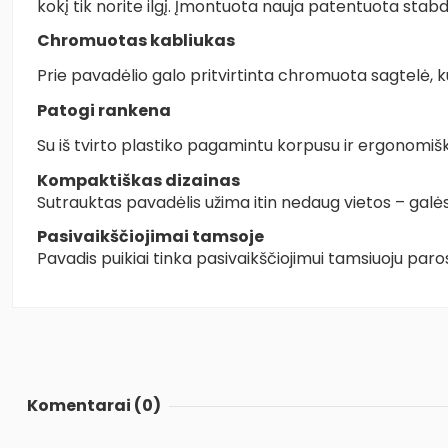
kokį tik norite ilgį. Įmontuota nauja patentuota stabd
Chromuotas kabliukas
Prie pavadėlio galo pritvirtinta chromuota sagtelė, ku
Patogi rankena
Su iš tvirto plastiko pagamintu korpusu ir ergonomiška
Kompaktiškas dizainas
Sutrauktas pavadėl
is užima itin nedaug vietos – galėsi
Pasivaikščiojimai tamsoje
Pavadis puikiai tinka pasivaikščiojimui tamsiuoju par
Komentarai (0)