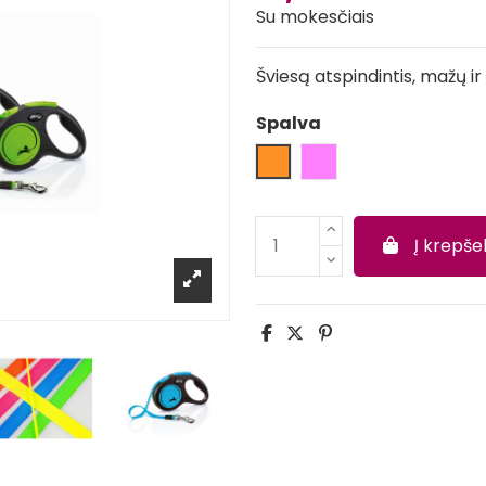
Su mokesčiais
Šviesą atspindintis, mažų ir 
Spalva
Oranžinė
Rožinė ryški
Į krepšel