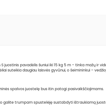
uostinis pavadėlis šuniui iki 15 kg 5 m – tinka mažų ir vidut
dėliai suteikia daugiau laisvės gyvūnui, o šeimininkui – ved
ninės spalvos juostelę bus itin patogi pasivaikščiojimams.
galite trumpam spustelėję sustabdyti ištraukiamą juostelę