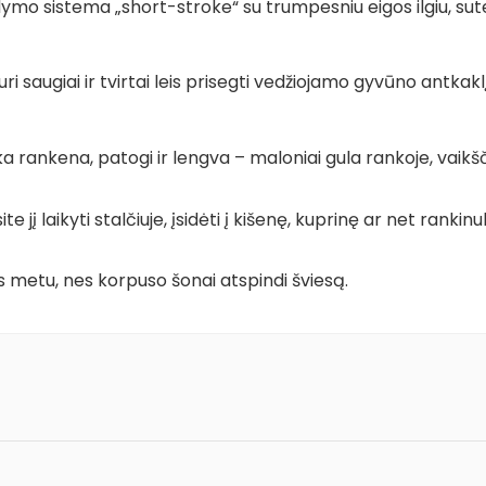
ymo sistema „short-stroke“ su trumpesniu eigos ilgiu, sutei
ri saugiai ir tvirtai leis prisegti vedžiojamo gyvūno antkak
 rankena, patogi ir lengva – maloniai gula rankoje, vaikšč
te jį laikyti stalčiuje, įsidėti į kišenę, kuprinę ar net rankinu
os metu, nes korpuso šonai atspindi šviesą.