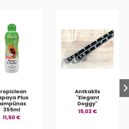
ropiclean
Antkaklis
apaya Plus
"Elegant
šampūnas
Doggy"
355ml
15,03 €
11,50 €