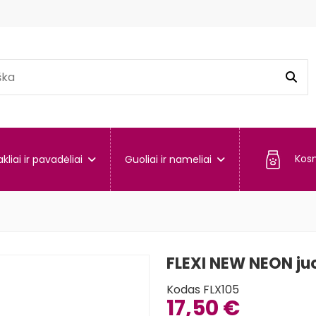
Kos
kliai ir pavadėliai
Guoliai ir nameliai
FLEXI NEW NEON juo
Kodas
FLX105
17,50 €