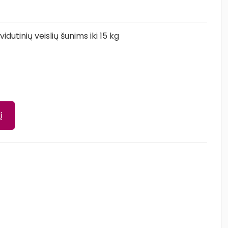
vidutinių veislių šunims iki 15 kg
į