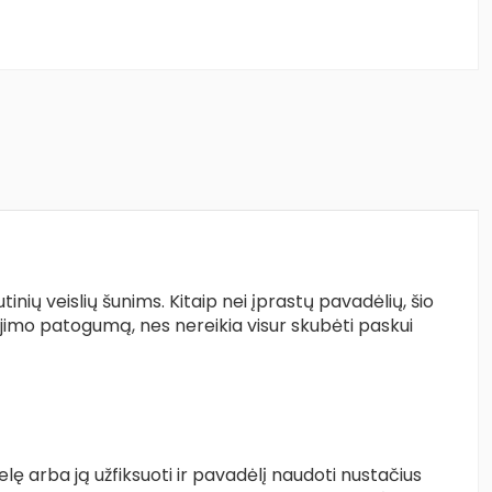
inių veislių šunims. Kitaip nei įprastų pavadėlių, šio
žiojimo patogumą, nes nereikia visur skubėti paskui
 arba ją užfiksuoti ir pavadėlį naudoti nustačius