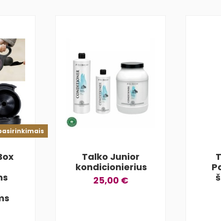
pasirinkimais
 Box
Talko Junior
T
kondicionierius
P
ms
25,00 €
ms