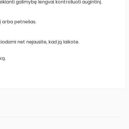
kianti galimybę lengvai kontroliuoti augintinį.
lį arba petnešas.
iodami net nejausite, kad ją laikote.
ką.