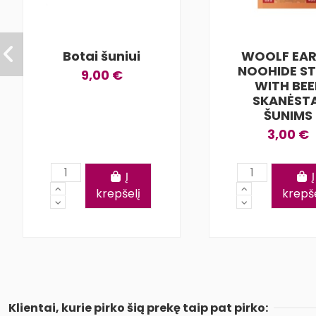
Botai šuniui
WOOLF EA
NOOHIDE ST
9,00 €
WITH BEE
SKANĖSTA
ŠUNIMS
3,00 €
Į
Į
krepšelį
krepše
Klientai, kurie pirko šią prekę taip pat pirko: