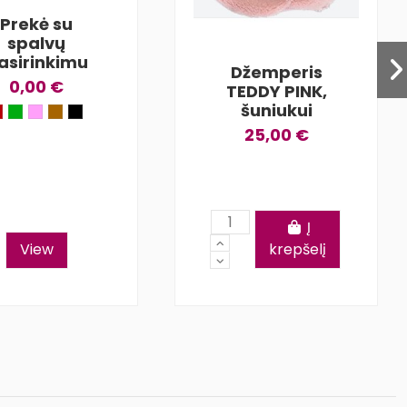
Prekė su
spalvų
asirinkimu
Džemperis
0,00 €
TEDDY PINK,
šuniukui
25,00 €
Į
View
krepšelį