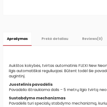
Aprašymas
Prekė detaliau
Reviews
(0)
Aukštos kokybės, tvirtas automatinis FLEXI New Neon S j
ilgis automatiškai reguliuojasi. Būtent todėl šie pava
augintinį.
Juostelinis pavadėlis
Pavadėlio ištraukiama dalis – 5 metrų ilgio tvirtą neo
Sustabdymo mechanizmas
Pavadėlis turi specialų stabdymo mechanizmą, kuriuo 