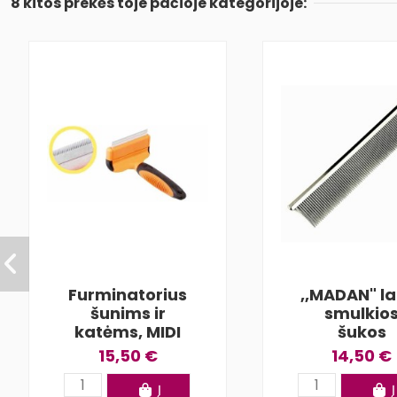
8 kitos prekės toje pačioje kategorijoje:
Furminatorius
,,MADAN" la
šunims ir
smulkio
katėms, MIDI
šukos
15,50 €
14,50 €
Į
Į