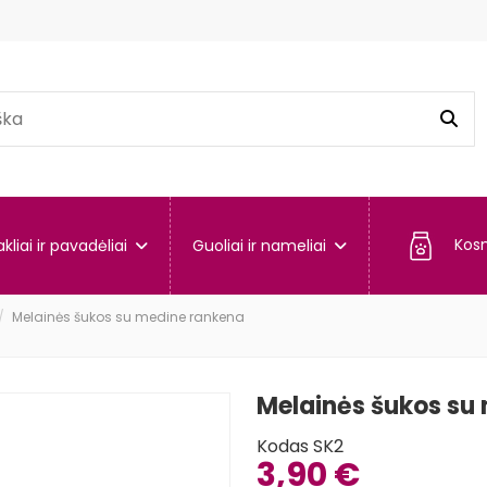
Kos
kliai ir pavadėliai
Guoliai ir nameliai
Melainės šukos su medine rankena
Melainės šukos su
Kodas
SK2
3,90 €