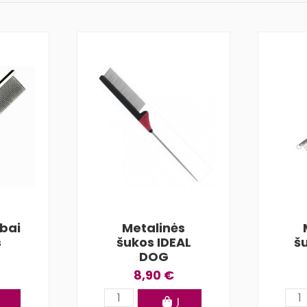
bai
Metalinės
s
šukos IDEAL
š
DOG
8,90 €
Į