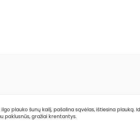
a ilgo plauko šunų kailį, pašalina sąvėlas, ištiesina plauką
 paklusnūs, gražiai krentantys.