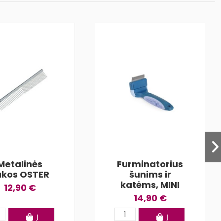
Metalinės
Furminatorius
ukos OSTER
šunims ir
katėms, MINI
12,90 €
14,90 €
Į
Į