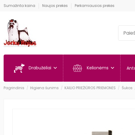
Sumažinta kaina
Naujos prekės
Perkamiausios prekės
Drabužėliai
Kelionėms
Anta
Pagrindinis
Higiena šunims
KAILIO PRIEŽIŪROS PRIEMONĖS
Šukos