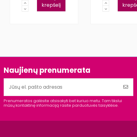
krepšelį
krepše
Naujienų prenumerata
Prenumeratos galėsite atsisakyti bet kuriuo metu. Tam tikslui
mūsų kontaktinę informaciją rasite parduotuvės taisyklėse.