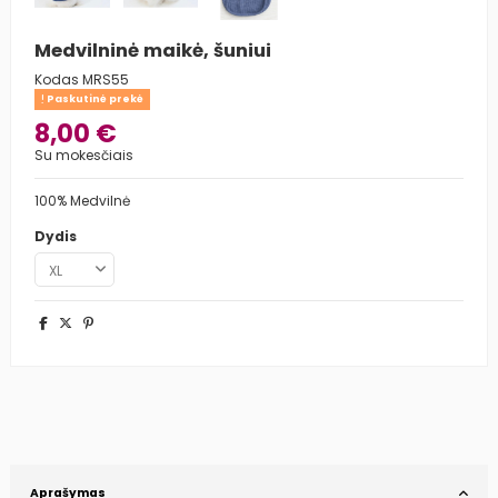
Medvilninė maikė, šuniui
Kodas
MRS55
Paskutinė prekė
8,00 €
Su mokesčiais
100% Medvilnė
Dydis
Aprašymas