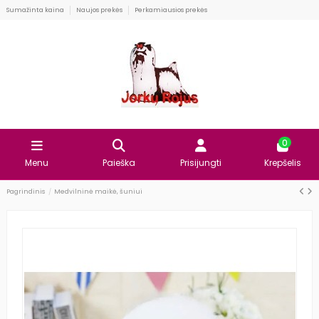
Sumažinta kaina
Naujos prekės
Perkamiausios prekės
0
Menu
Paieška
Prisijungti
Krepšelis
Pagrindinis
Medvilninė maikė, šuniui