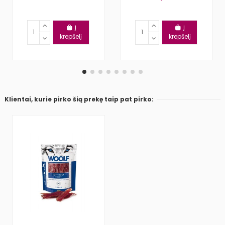
Į
Į
krepšelį
krepšelį
Klientai, kurie pirko šią prekę taip pat pirko: