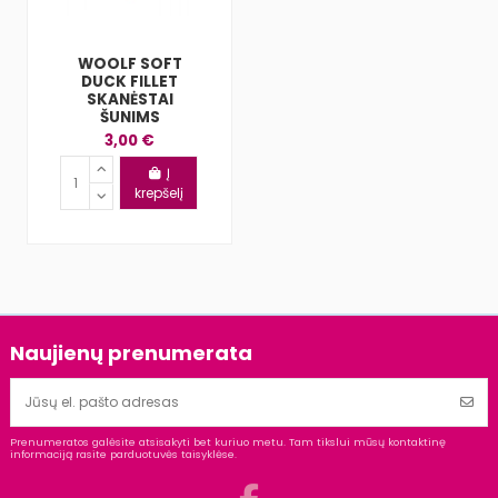
WOOLF SOFT
DUCK FILLET
SKANĖSTAI
ŠUNIMS
3,00 €
Į
krepšelį
Naujienų prenumerata
Prenumeratos galėsite atsisakyti bet kuriuo metu. Tam tikslui mūsų kontaktinę
informaciją rasite parduotuvės taisyklėse.