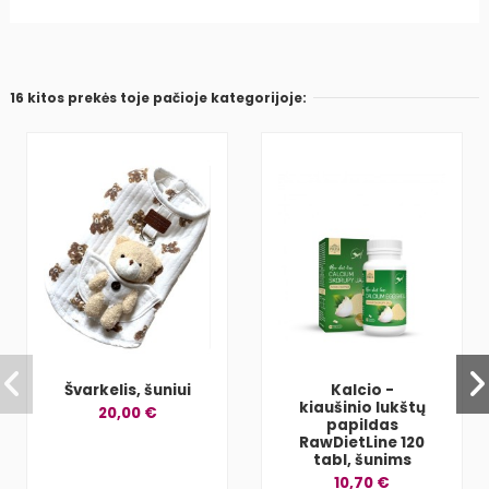
16 kitos prekės toje pačioje kategorijoje:
Švarkelis, šuniui
Kalcio -
kiaušinio lukštų
20,00 €
papildas
RawDietLine 120
tabl, šunims
10,70 €