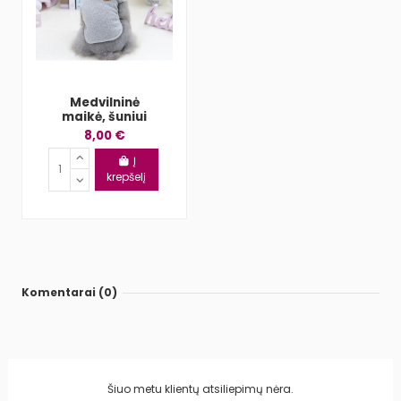
Medvilninė
maikė, šuniui
8,00 €
Į
krepšelį
Komentarai (0)
Šiuo metu klientų atsiliepimų nėra.