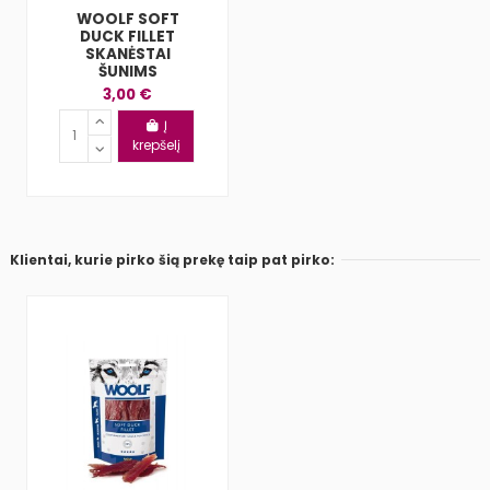
WOOLF SOFT
DUCK FILLET
SKANĖSTAI
ŠUNIMS
3,00 €
Į
krepšelį
Klientai, kurie pirko šią prekę taip pat pirko: